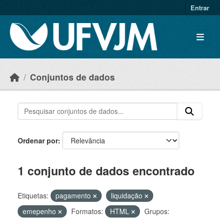
Skip to main content
Entrar
Conjuntos de dados
Ordenar por
1 conjunto de dados encontrado
Etiquetas:
pagamento
liquidação
emepenho
Formatos:
HTML
Grupos: