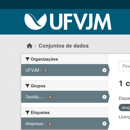
Skip to main content
Conjuntos de dados
Organizações
UFVJM
-
1
1 
Grupos
Gestão,...
-
1
Etique
des
Etiquetas
Licen
despesas
-
1