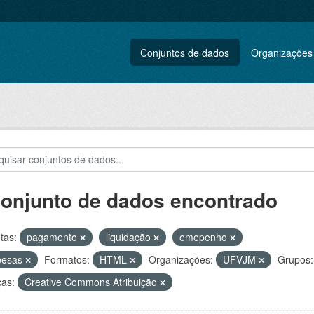
Conjuntos de dados
Organizações
conjunto de dados encontrado
tas:
pagamento
liquidação
emepenho
pesas
Formatos:
HTML
Organizações:
UFVJM
Grupos:
ças:
Creative Commons Atribuição