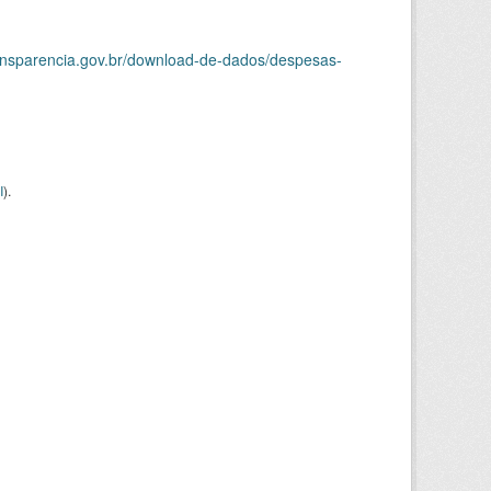
ransparencia.gov.br/download-de-dados/despesas-
I
).