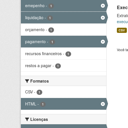
emepenho
-
1
Exec
Extrat
liquidação
-
1
execu
orçamento
-
1
CSV
pagamento
-
1
Você t
recursos financeiros
-
1
restos a pagar
-
1
Formatos
CSV
-
1
HTML
-
1
Licenças