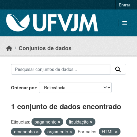
Skip to main content
Entrar
Conjuntos de dados
Ordenar por
1 conjunto de dados encontrado
Etiquetas:
pagamento
liquidação
emepenho
orçamento
Formatos:
HTML