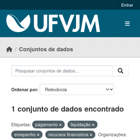
Skip to main content
Entrar
Conjuntos de dados
Ordenar por
1 conjunto de dados encontrado
Etiquetas:
pagamento
liquidação
emepenho
recursos financeiros
Organizações: