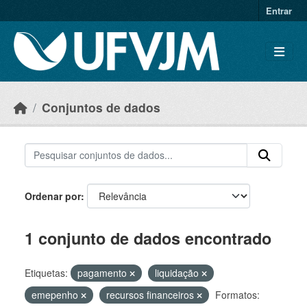
Skip to main content
Entrar
Conjuntos de dados
Ordenar por
1 conjunto de dados encontrado
Etiquetas:
pagamento
liquidação
emepenho
recursos financeiros
Formatos: