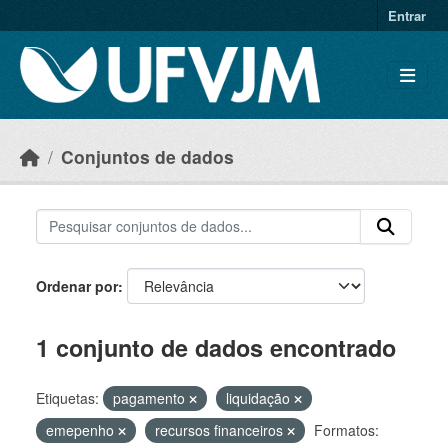
Skip to main content
Entrar
Conjuntos de dados
Ordenar por
1 conjunto de dados encontrado
Etiquetas:
pagamento
liquidação
emepenho
recursos financeiros
Formatos: