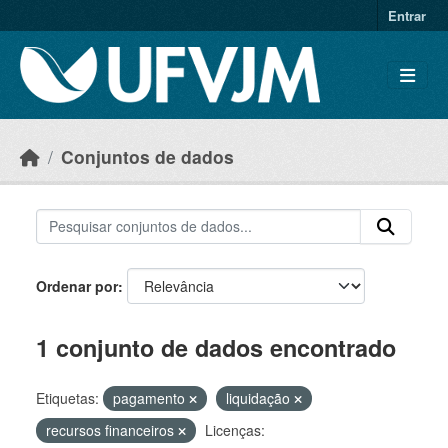
Skip to main content
Entrar
Conjuntos de dados
Ordenar por
1 conjunto de dados encontrado
Etiquetas:
pagamento
liquidação
recursos financeiros
Licenças: