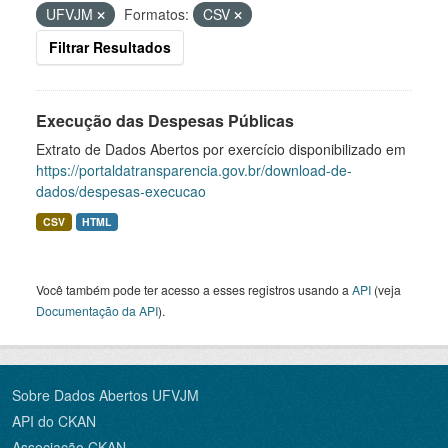
UFVJM
Formatos:
CSV
Filtrar Resultados
Execução das Despesas Públicas
Extrato de Dados Abertos por exercício disponibilizado em
https://portaldatransparencia.gov.br/download-de-
dados/despesas-execucao
CSV
HTML
Você também pode ter acesso a esses registros usando a
API
(veja
Documentação da API
).
Sobre Dados Abertos UFVJM
API do CKAN
Associação CKAN