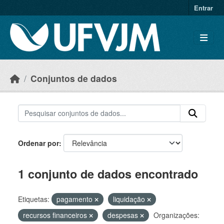
Skip to main content
Entrar
Conjuntos de dados
Ordenar por
1 conjunto de dados encontrado
Etiquetas:
pagamento
liquidação
recursos financeiros
despesas
Organizações: