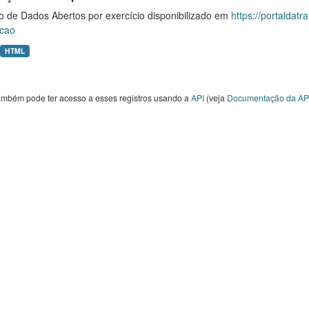
o de Dados Abertos por exercício disponibilizado em
https://portaldat
cao
HTML
ambém pode ter acesso a esses registros usando a
API
(veja
Documentação da AP