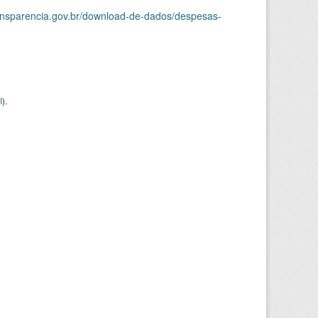
ransparencia.gov.br/download-de-dados/despesas-
I
).