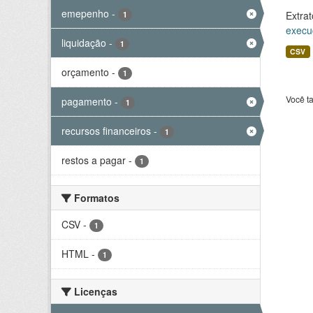
emepenho
-
Extrat
1
execu
liquidação
-
1
CSV
orçamento
-
1
Você t
pagamento
-
1
recursos financeiros
-
1
restos a pagar
-
1
Formatos
CSV
-
1
HTML
-
1
Licenças