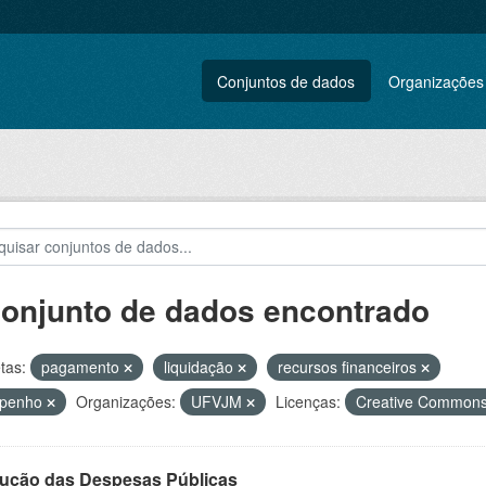
Conjuntos de dados
Organizações
conjunto de dados encontrado
tas:
pagamento
liquidação
recursos financeiros
penho
Organizações:
UFVJM
Licenças:
Creative Commons
ução das Despesas Públicas