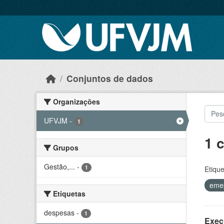
Skip to main content
Conjuntos de dados
Organizações
UFVJM
-
1
1 
Grupos
Gestão,...
-
1
Etique
eme
Etiquetas
despesas
-
1
Exec