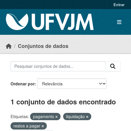
Skip to main content
Entrar
Conjuntos de dados
Ordenar por
1 conjunto de dados encontrado
Etiquetas:
pagamento
liquidação
restos a pagar