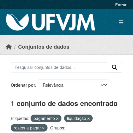
Skip to main content
Entrar
Conjuntos de dados
Ordenar por
1 conjunto de dados encontrado
Etiquetas:
pagamento
liquidação
restos a pagar
Grupos: