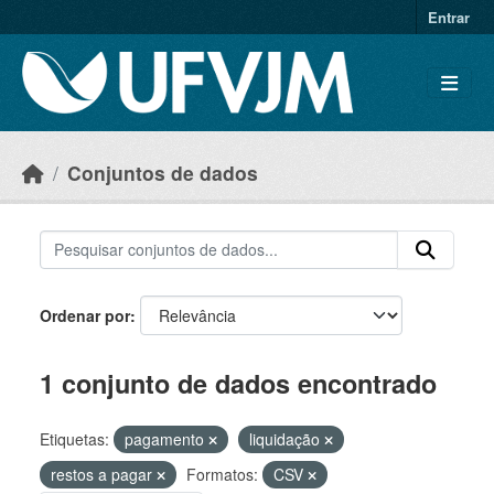
Skip to main content
Entrar
Conjuntos de dados
Ordenar por
1 conjunto de dados encontrado
Etiquetas:
pagamento
liquidação
restos a pagar
Formatos:
CSV