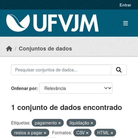
Skip to main content
Entrar
Conjuntos de dados
Ordenar por
1 conjunto de dados encontrado
Etiquetas:
pagamento
liquidação
restos a pagar
Formatos:
CSV
HTML