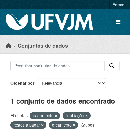
Skip to main content
Entrar
Conjuntos de dados
Ordenar por
1 conjunto de dados encontrado
Etiquetas:
pagamento
liquidação
restos a pagar
orçamento
Grupos: