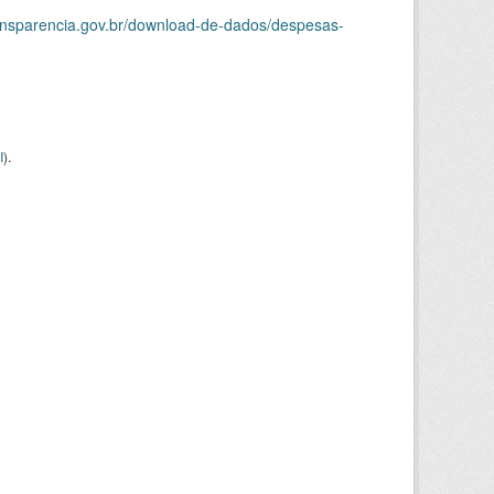
ransparencia.gov.br/download-de-dados/despesas-
I
).