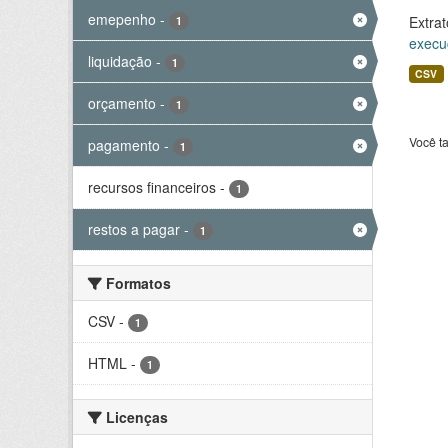
emepenho
-
Extrat
1
execu
liquidação
-
1
CSV
orçamento
-
1
Você t
pagamento
-
1
recursos financeiros
-
1
restos a pagar
-
1
Formatos
CSV
-
1
HTML
-
1
Licenças