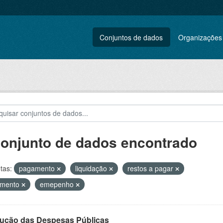
Conjuntos de dados
Organizações
conjunto de dados encontrado
tas:
pagamento
liquidação
restos a pagar
amento
emepenho
ução das Despesas Públicas