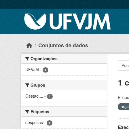
Skip to main content
Conjuntos de dados
Organizações
UFVJM
-
1
1 
Grupos
Gestão,...
-
1
Etique
orç
Etiquetas
despesas
-
1
Exec