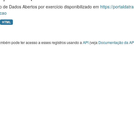
o de Dados Abertos por exercício disponibilizado em
https://portaldat
cao
HTML
ambém pode ter acesso a esses registros usando a
API
(veja
Documentação da AP