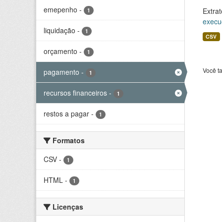
emepenho
-
Extrat
1
execu
liquidação
-
1
CSV
orçamento
-
1
Você t
pagamento
-
1
recursos financeiros
-
1
restos a pagar
-
1
Formatos
CSV
-
1
HTML
-
1
Licenças