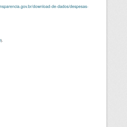
ransparencia.gov.br/download-de-dados/despesas-
I
).