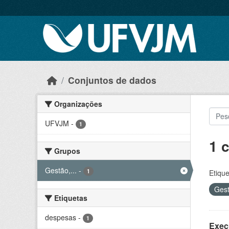
Skip to main content
Conjuntos de dados
Organizações
UFVJM
-
1
1 
Grupos
Gestão,...
-
1
Etique
Gest
Etiquetas
despesas
-
1
Exec