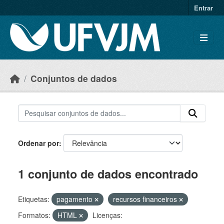
Skip to main content
Entrar
Conjuntos de dados
Ordenar por
1 conjunto de dados encontrado
Etiquetas:
pagamento
recursos financeiros
Formatos:
HTML
Licenças: