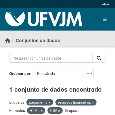
Skip to main content
Entrar
Conjuntos de dados
Ordenar por
1 conjunto de dados encontrado
Etiquetas:
pagamento
recursos financeiros
Formatos:
HTML
CSV
Grupos: