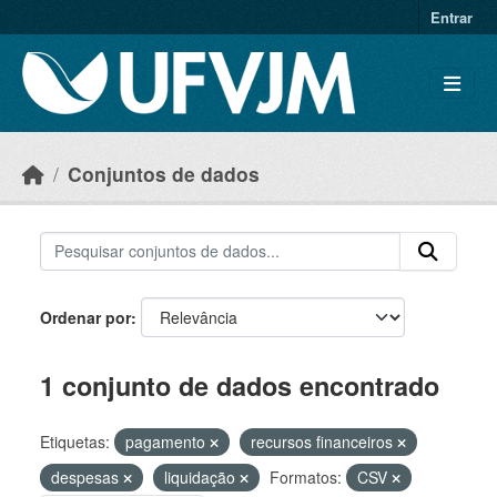
Skip to main content
Entrar
Conjuntos de dados
Ordenar por
1 conjunto de dados encontrado
Etiquetas:
pagamento
recursos financeiros
despesas
liquidação
Formatos:
CSV