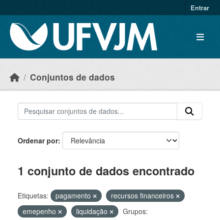
Skip to main content
Entrar
Conjuntos de dados
Ordenar por
1 conjunto de dados encontrado
Etiquetas:
pagamento
recursos financeiros
emepenho
liquidação
Grupos: