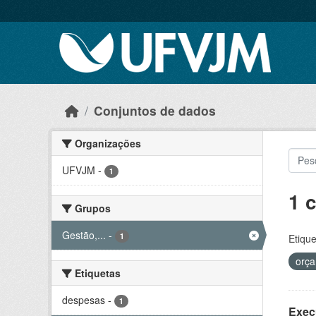
Skip to main content
Conjuntos de dados
Organizações
UFVJM
-
1
1 
Grupos
Gestão,...
-
1
Etique
orç
Etiquetas
despesas
-
1
Exec