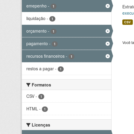
emepenho
-
Extrat
1
execu
liquidação
-
1
CSV
orçamento
-
1
Você t
pagamento
-
1
recursos financeiros
-
1
restos a pagar
-
1
Formatos
CSV
-
1
HTML
-
1
Licenças