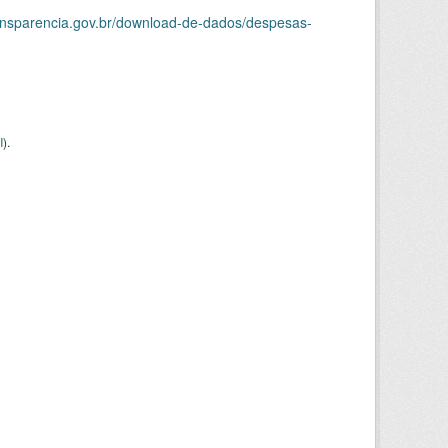
ransparencia.gov.br/download-de-dados/despesas-
I
).