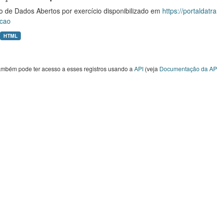
o de Dados Abertos por exercício disponibilizado em
https://portaldat
cao
HTML
ambém pode ter acesso a esses registros usando a
API
(veja
Documentação da AP