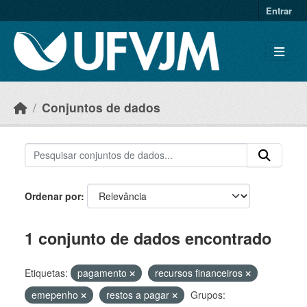
Skip to main content
Entrar
Conjuntos de dados
Ordenar por
1 conjunto de dados encontrado
Etiquetas:
pagamento
recursos financeiros
emepenho
restos a pagar
Grupos: