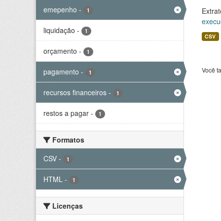
emepenho
-
Extrat
1
execu
liquidação
-
1
CSV
orçamento
-
1
Você t
pagamento
-
1
recursos financeiros
-
1
restos a pagar
-
1
Formatos
CSV
-
1
HTML
-
1
Licenças