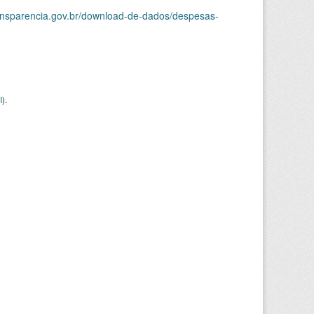
ransparencia.gov.br/download-de-dados/despesas-
I
).