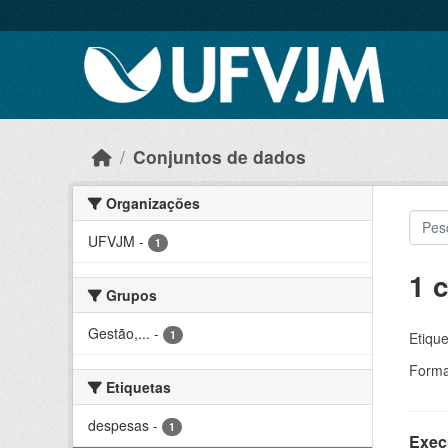
Skip to main content
Conjuntos de dados
Organizações
UFVJM
-
1
1 
Grupos
Gestão,...
-
1
Etique
Forma
Etiquetas
despesas
-
1
Exec