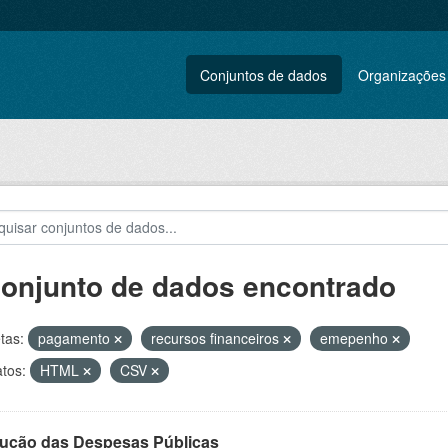
Conjuntos de dados
Organizações
conjunto de dados encontrado
tas:
pagamento
recursos financeiros
emepenho
tos:
HTML
CSV
ução das Despesas Públicas