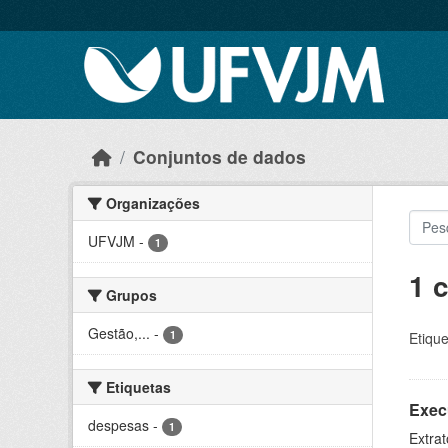
Skip to main content
Conjuntos de dados
Organizações
UFVJM
-
1
1 
Grupos
Gestão,...
-
1
Etique
Etiquetas
Exec
despesas
-
1
Extrat