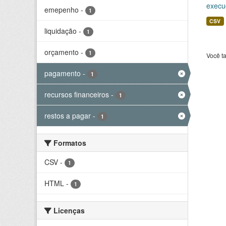
execu
emepenho
-
1
CSV
liquidação
-
1
orçamento
-
1
Você t
pagamento
-
1
recursos financeiros
-
1
restos a pagar
-
1
Formatos
CSV
-
1
HTML
-
1
Licenças