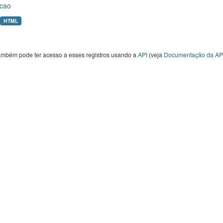
cao
HTML
ambém pode ter acesso a esses registros usando a
API
(veja
Documentação da AP