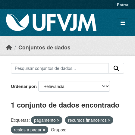
Skip to main content
Entrar
Conjuntos de dados
Ordenar por
1 conjunto de dados encontrado
Etiquetas:
pagamento
recursos financeiros
restos a pagar
Grupos: