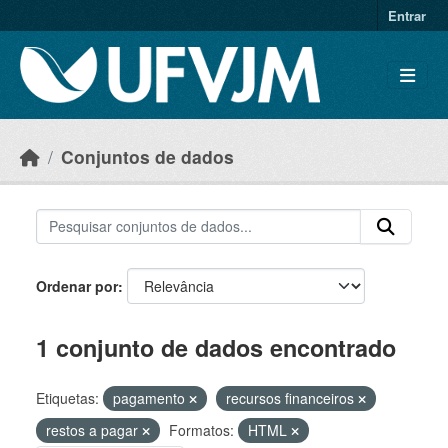
Skip to main content
Entrar
Conjuntos de dados
Ordenar por
1 conjunto de dados encontrado
Etiquetas:
pagamento
recursos financeiros
restos a pagar
Formatos:
HTML