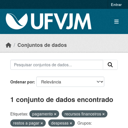
Skip to main content
Entrar
Conjuntos de dados
Ordenar por
1 conjunto de dados encontrado
Etiquetas:
pagamento
recursos financeiros
restos a pagar
despesas
Grupos: