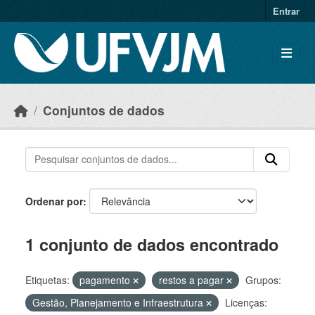
Skip to main content
Entrar
Conjuntos de dados
Ordenar por
1 conjunto de dados encontrado
Etiquetas:
pagamento
restos a pagar
Grupos:
Gestão, Planejamento e Infraestrutura
Licenças: