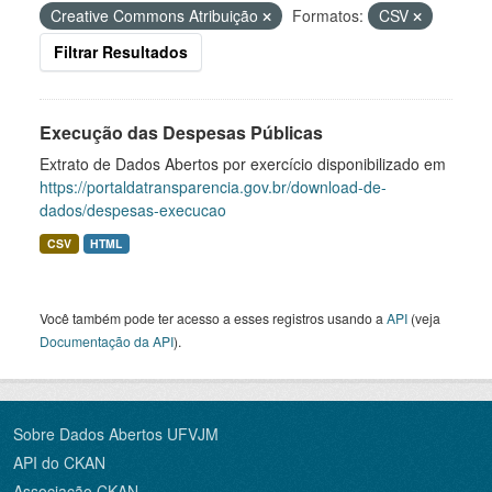
Creative Commons Atribuição
Formatos:
CSV
Filtrar Resultados
Execução das Despesas Públicas
Extrato de Dados Abertos por exercício disponibilizado em
https://portaldatransparencia.gov.br/download-de-
dados/despesas-execucao
CSV
HTML
Você também pode ter acesso a esses registros usando a
API
(veja
Documentação da API
).
Sobre Dados Abertos UFVJM
API do CKAN
Associação CKAN