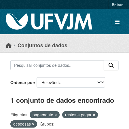
Skip to main content
Entrar
Conjuntos de dados
Ordenar por
1 conjunto de dados encontrado
Etiquetas:
pagamento
restos a pagar
despesas
Grupos: