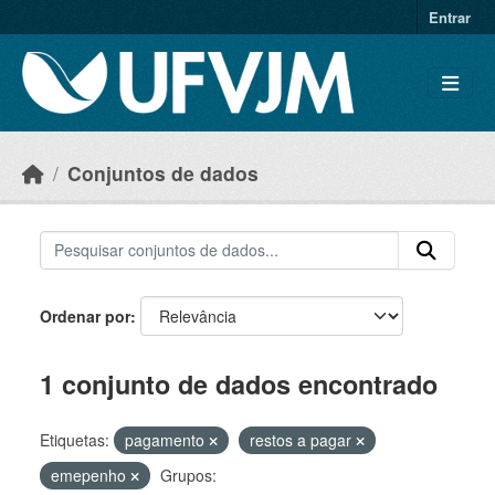
Skip to main content
Entrar
Conjuntos de dados
Ordenar por
1 conjunto de dados encontrado
Etiquetas:
pagamento
restos a pagar
emepenho
Grupos: