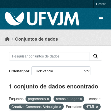
Skip to main content
Entrar
Conjuntos de dados
Ordenar por
1 conjunto de dados encontrado
Etiquetas:
pagamento
restos a pagar
Licenças:
Creative Commons Atribuição
Formatos:
HTML