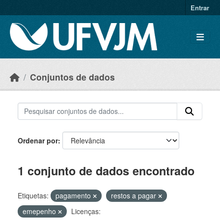
Skip to main content
Entrar
Conjuntos de dados
Ordenar por
1 conjunto de dados encontrado
Etiquetas:
pagamento
restos a pagar
emepenho
Licenças: