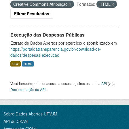
Creative Commons Atribuição
Formatos:
HTML
Filtrar Resultados
Execução das Despesas Públicas
Extrato de Dados Abertos por exercício disponibilizado em
https://portaldatransparencia.gov.br/download-de-
dados/despesas-execucao
CSV
HTML
Você também pode ter acesso a esses registros usando a
API
(veja
Documentação da API
).
Sobre Dados Abertos UFVJM
API do CKAN
Associação CKAN