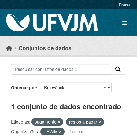
Skip to main content
Entrar
Conjuntos de dados
Ordenar por
1 conjunto de dados encontrado
Etiquetas:
pagamento
restos a pagar
Organizações:
UFVJM
Licenças: