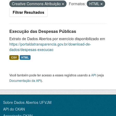
Creative Commons Atribuição
Formatos:
HTML
Filtrar Resultados
Execução das Despesas Públicas
Extrato de Dados Abertos por exercício disponibilizado em
https://portaldatransparencia.gov.br/download-de-
dados/despesas-execucao
CSV
HTML
Você também pode ter acesso a esses registros usando a
API
(veja
Documentação da API
).
Sobre Dados Abertos UFVJM
API do CKAN
Associação CKAN