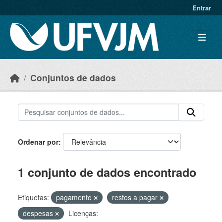
Skip to main content
Entrar
Conjuntos de dados
Ordenar por
1 conjunto de dados encontrado
Etiquetas:
pagamento
restos a pagar
despesas
Licenças: