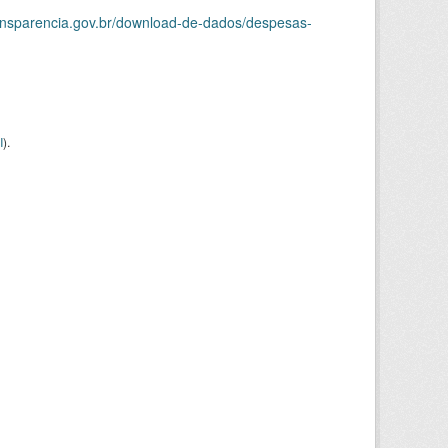
ransparencia.gov.br/download-de-dados/despesas-
I
).