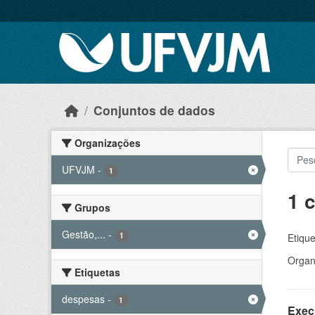
Skip to main content
Conjuntos de dados
Organizações
UFVJM
-
1
1 
Grupos
Gestão,...
-
1
Etique
Organ
Etiquetas
despesas
-
1
Exec