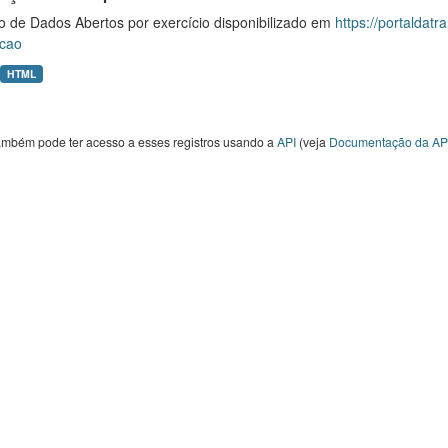
o de Dados Abertos por exercício disponibilizado em
https://portaldat
cao
HTML
ambém pode ter acesso a esses registros usando a
API
(veja
Documentação da AP