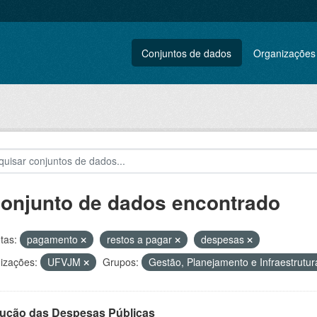
Conjuntos de dados
Organizações
conjunto de dados encontrado
tas:
pagamento
restos a pagar
despesas
izações:
UFVJM
Grupos:
Gestão, Planejamento e Infraestrutu
ução das Despesas Públicas