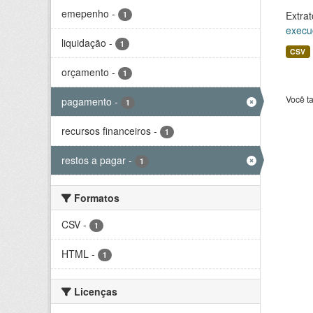
emepenho
-
Extrat
1
execu
liquidação
-
1
CSV
orçamento
-
1
Você t
pagamento
-
1
recursos financeiros
-
1
restos a pagar
-
1
Formatos
CSV
-
1
HTML
-
1
Licenças