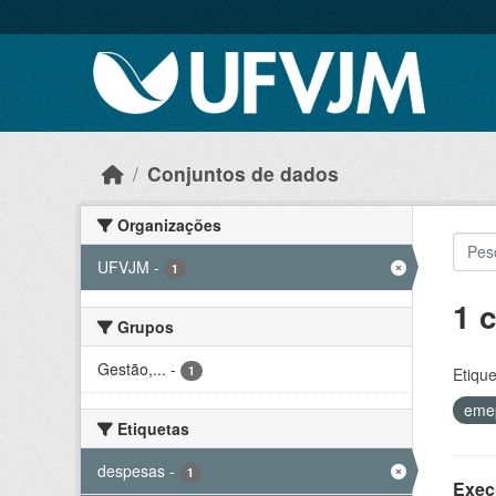
Skip to main content
Conjuntos de dados
Organizações
UFVJM
-
1
1 
Grupos
Gestão,...
-
1
Etique
eme
Etiquetas
despesas
-
1
Exec