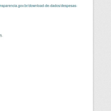
ransparencia.gov.br/download-de-dados/despesas-
I
).