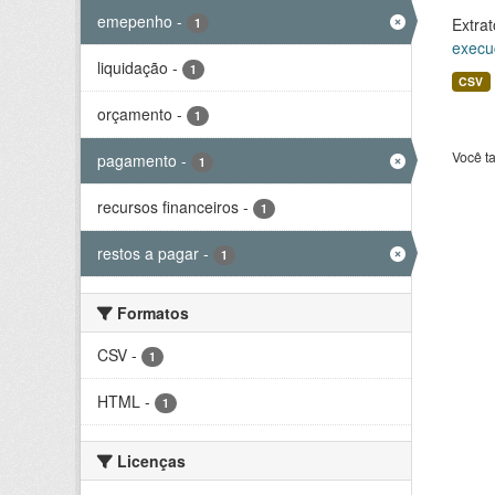
emepenho
-
Extrat
1
execu
liquidação
-
1
CSV
orçamento
-
1
Você t
pagamento
-
1
recursos financeiros
-
1
restos a pagar
-
1
Formatos
CSV
-
1
HTML
-
1
Licenças