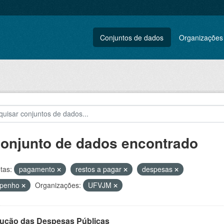
Conjuntos de dados
Organizações
conjunto de dados encontrado
tas:
pagamento
restos a pagar
despesas
penho
Organizações:
UFVJM
ução das Despesas Públicas