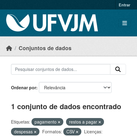
Skip to main content
Entrar
Conjuntos de dados
Ordenar por
1 conjunto de dados encontrado
Etiquetas:
pagamento
restos a pagar
despesas
Formatos:
CSV
Licenças: