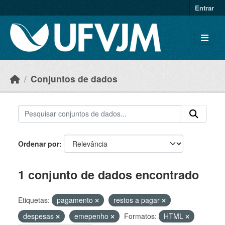
Skip to main content
Entrar
Conjuntos de dados
Ordenar por
1 conjunto de dados encontrado
Etiquetas:
pagamento
restos a pagar
despesas
emepenho
Formatos:
HTML