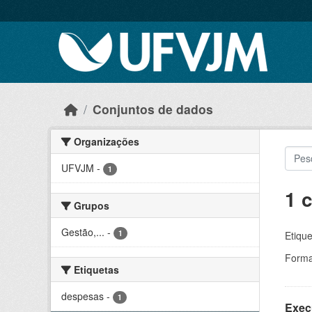
Skip to main content
Conjuntos de dados
Organizações
UFVJM
-
1
1 
Grupos
Gestão,...
-
1
Etique
Forma
Etiquetas
despesas
-
1
Exec