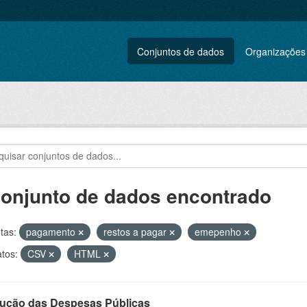
Conjuntos de dados
Organizações
conjunto de dados encontrado
tas:
pagamento
restos a pagar
emepenho
tos:
CSV
HTML
ução das Despesas Públicas