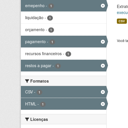
emepenho
-
Extrat
1
execu
liquidação
-
1
CSV
orçamento
-
1
Você t
pagamento
-
1
recursos financeiros
-
1
restos a pagar
-
1
Formatos
CSV
-
1
HTML
-
1
Licenças