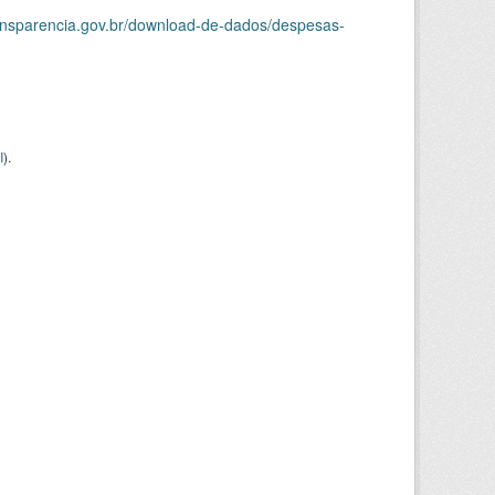
ransparencia.gov.br/download-de-dados/despesas-
I
).