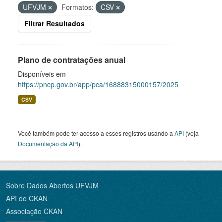
UFVJM
Formatos:
CSV
Filtrar Resultados
Plano de contratações anual
Disponíveis em
https://pncp.gov.br/app/pca/16888315000157/2025
CSV
Você também pode ter acesso a esses registros usando a
API
(veja
Documentação da API
).
Sobre Dados Abertos UFVJM
API do CKAN
Associação CKAN