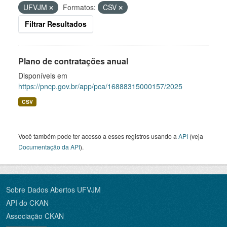
UFVJM
Formatos:
CSV
Filtrar Resultados
Plano de contratações anual
Disponíveis em
https://pncp.gov.br/app/pca/16888315000157/2025
CSV
Você também pode ter acesso a esses registros usando a
API
(veja
Documentação da API
).
Sobre Dados Abertos UFVJM
API do CKAN
Associação CKAN