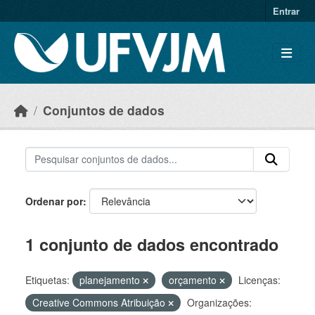
Skip to main content
Entrar
Conjuntos de dados
Ordenar por
1 conjunto de dados encontrado
Etiquetas:
planejamento
orçamento
Licenças:
Creative Commons Atribuição
Organizações: