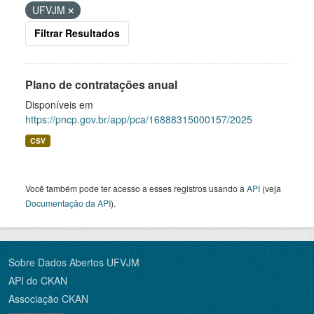
UFVJM
Filtrar Resultados
Plano de contratações anual
Disponíveis em
https://pncp.gov.br/app/pca/16888315000157/2025
CSV
Você também pode ter acesso a esses registros usando a
API
(veja
Documentação da API
).
Sobre Dados Abertos UFVJM
API do CKAN
Associação CKAN