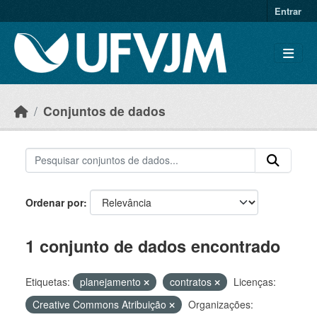
Skip to main content
Entrar
Conjuntos de dados
Ordenar por
1 conjunto de dados encontrado
Etiquetas:
planejamento
contratos
Licenças:
Creative Commons Atribuição
Organizações: