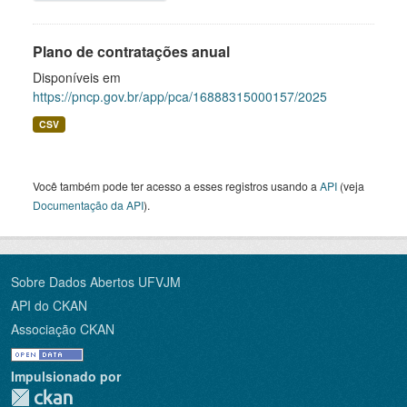
Plano de contratações anual
Disponíveis em
https://pncp.gov.br/app/pca/16888315000157/2025
CSV
Você também pode ter acesso a esses registros usando a
API
(veja
Documentação da API
).
Sobre Dados Abertos UFVJM
API do CKAN
Associação CKAN
Impulsionado por