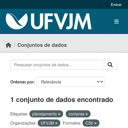
Skip to main content
Entrar
Conjuntos de dados
Ordenar por
1 conjunto de dados encontrado
Etiquetas:
planejamento
compras
Organizações:
UFVJM
Formatos:
CSV