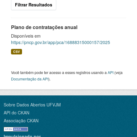
Filtrar Resultados
Plano de contratações anual
Disponíveis em
https://pncp.gov.br/app/pca/16888315000157/2025
CSV
Você também pode ter acesso a esses registros usando a
API
(veja
Documentação da API
).
Sobre Dados Abertos UFVJM
API do CKAN
Associação CKAN
Impulsionado por