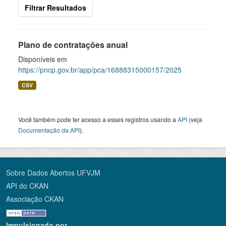
Filtrar Resultados
Plano de contratações anual
Disponíveis em
https://pncp.gov.br/app/pca/16888315000157/2025
CSV
Você também pode ter acesso a esses registros usando a
API
(veja
Documentação da API
).
Sobre Dados Abertos UFVJM
API do CKAN
Associação CKAN
Impulsionado por