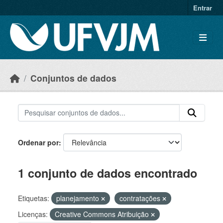
Skip to main content
Entrar
Conjuntos de dados
Ordenar por
1 conjunto de dados encontrado
Etiquetas:
planejamento
contratações
Licenças:
Creative Commons Atribuição