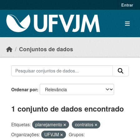
Skip to main content
Entrar
Conjuntos de dados
Ordenar por
1 conjunto de dados encontrado
Etiquetas:
planejamento
contratos
Organizações:
UFVJM
Grupos: