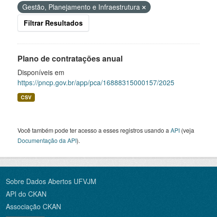
Gestão, Planejamento e Infraestrutura
Filtrar Resultados
Plano de contratações anual
Disponíveis em
https://pncp.gov.br/app/pca/16888315000157/2025
CSV
Você também pode ter acesso a esses registros usando a
API
(veja
Documentação da API
).
Sobre Dados Abertos UFVJM
API do CKAN
Associação CKAN