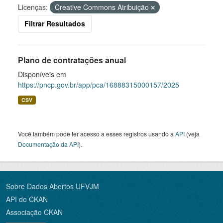
Licenças:
Creative Commons Atribuição
Filtrar Resultados
Plano de contratações anual
Disponíveis em
https://pncp.gov.br/app/pca/16888315000157/2025
CSV
Você também pode ter acesso a esses registros usando a
API
(veja
Documentação da API
).
Sobre Dados Abertos UFVJM
API do CKAN
Associação CKAN