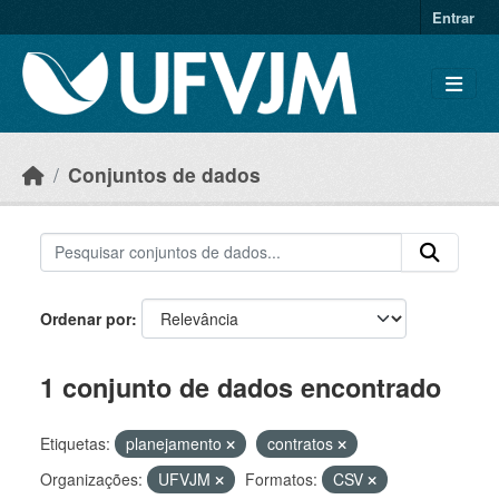
Skip to main content
Entrar
Conjuntos de dados
Ordenar por
1 conjunto de dados encontrado
Etiquetas:
planejamento
contratos
Organizações:
UFVJM
Formatos:
CSV