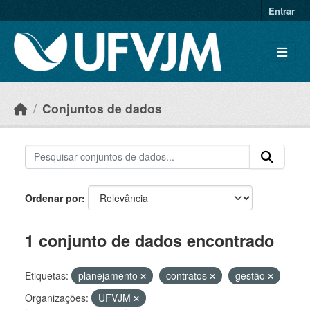
Skip to main content
Entrar
Conjuntos de dados
Ordenar por
1 conjunto de dados encontrado
Etiquetas:
planejamento
contratos
gestão
Organizações:
UFVJM