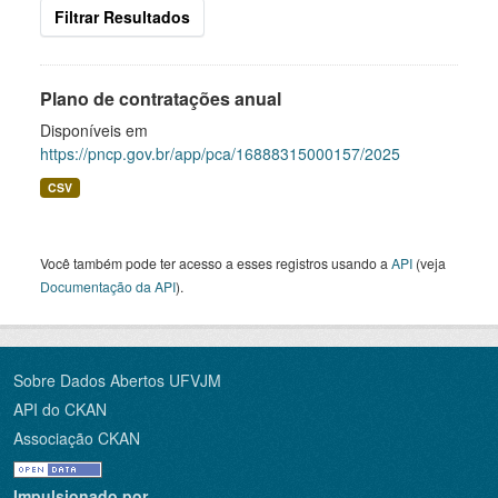
Filtrar Resultados
Plano de contratações anual
Disponíveis em
https://pncp.gov.br/app/pca/16888315000157/2025
CSV
Você também pode ter acesso a esses registros usando a
API
(veja
Documentação da API
).
Sobre Dados Abertos UFVJM
API do CKAN
Associação CKAN
Impulsionado por