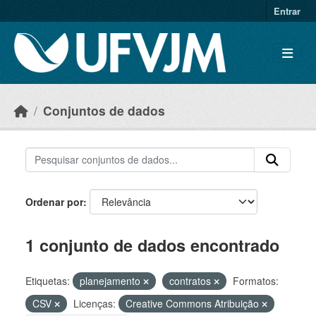
Skip to main content
Entrar
Conjuntos de dados
Ordenar por
1 conjunto de dados encontrado
Etiquetas:
planejamento
contratos
Formatos:
CSV
Licenças:
Creative Commons Atribuição