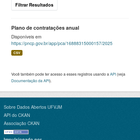
Filtrar Resultados
Plano de contratações anual
Disponíveis em
https://pncp.gov.br/app/pca/16888315000157/2025
CSV
Você também pode ter acesso a esses registros usando a
API
(veja
Documentação da API
).
Sobre Dados Abertos UFVJM
API do CKAN
Associação CKAN
Impulsionado por