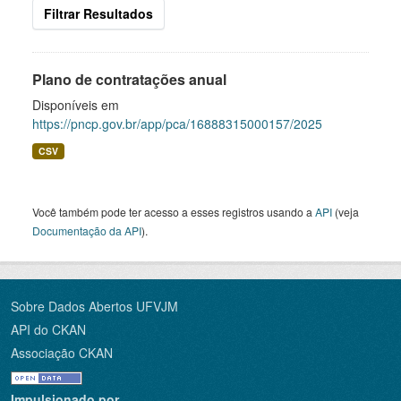
Filtrar Resultados
Plano de contratações anual
Disponíveis em
https://pncp.gov.br/app/pca/16888315000157/2025
CSV
Você também pode ter acesso a esses registros usando a
API
(veja
Documentação da API
).
Sobre Dados Abertos UFVJM
API do CKAN
Associação CKAN
Impulsionado por